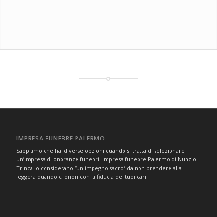
IMPRESA FUNEBRE PALERMO
Sappiamo che hai diverse opzioni quando si tratta di selezionare
un’impresa di onoranze funebri. Impresa funebre Palermo di Nunzio
Trinca lo considerano “un impegno sacro” da non prendere alla
leggera quando ci onori con la fiducia dei tuoi cari.