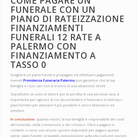
COME PAGARE UN
FUNERALE CON UN
PIANO DI RATEIZZAZIONE
FINANZIAMENTI
FUNERALI 12 RATE A
PALERMO CON
FINANZIAMENTO A
TASSO 0
Scegliere un piano funebre prepagato ed effettuare pagamenti
mensili
Previdenza Funeraria Palermo
può garantire che la tua
famiglia e i tuoi cari non si trovino in una situazione simile.
Soprattutto se unito al dolore per la perdita di una persona cara, è
importante per ognuno di noi documentare e finanziare in anticipo i
piani funebri per alleviare il più possibile il carico finanziario ed
emotivo.
In conclusione:
quando muori, la tua famiglia è responsabile dei costi
del funerale, della cremazione e del cimitero. Oltre a pagare in
contanti, ci sono solo alcune opzioni disponibili per pagare queste
spese: piani funebri prepagati, assicurazione sulla vita o alcune opzioni