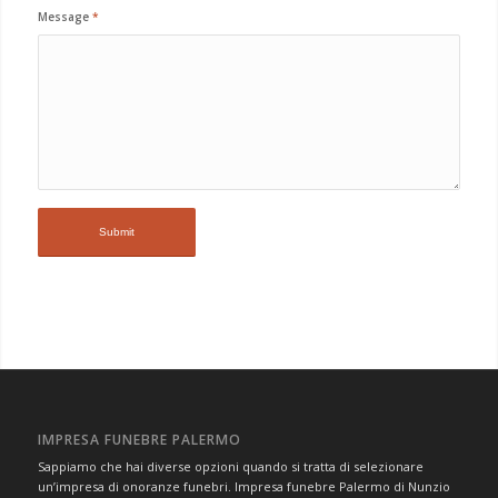
Message
*
IMPRESA FUNEBRE PALERMO
Sappiamo che hai diverse opzioni quando si tratta di selezionare
un’impresa di onoranze funebri. Impresa funebre Palermo di Nunzio