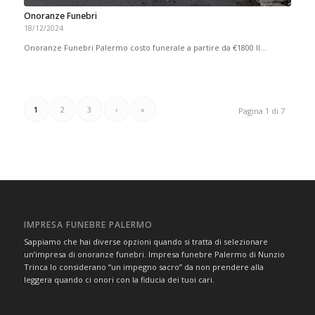
Onoranze Funebri
18/12/2024
Onoranze Funebri Palermo costo funerale a partire da €1800 Il…
1
2
3
›
»
Pagina 1 di 7
IMPRESA FUNEBRE PALERMO
Sappiamo che hai diverse opzioni quando si tratta di selezionare
un’impresa di onoranze funebri. Impresa funebre Palermo di Nunzio
Trinca lo considerano “un impegno sacro” da non prendere alla
leggera quando ci onori con la fiducia dei tuoi cari.