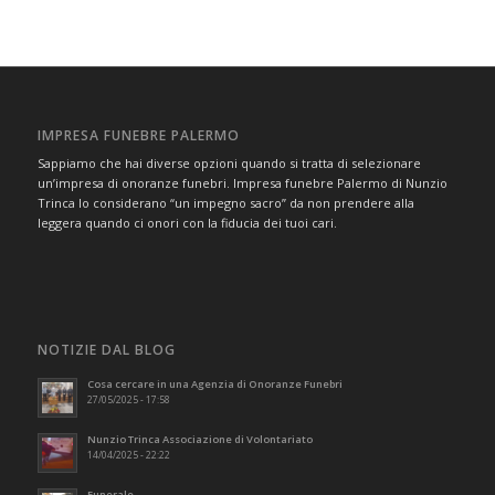
IMPRESA FUNEBRE PALERMO
Sappiamo che hai diverse opzioni quando si tratta di selezionare
un’impresa di onoranze funebri. Impresa funebre Palermo di Nunzio
Trinca lo considerano “un impegno sacro” da non prendere alla
leggera quando ci onori con la fiducia dei tuoi cari.
NOTIZIE DAL BLOG
Cosa cercare in una Agenzia di Onoranze Funebri
27/05/2025 - 17:58
Nunzio Trinca Associazione di Volontariato
14/04/2025 - 22:22
Funerale