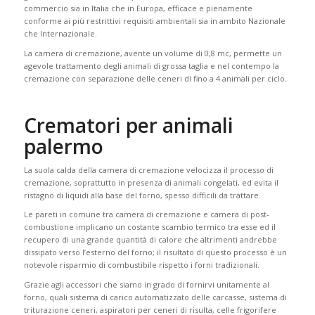
commercio sia in Italia che in Europa, efficace e pienamente
conforme ai più restrittivi requisiti ambientali sia in ambito Nazionale
che Internazionale.
La camera di cremazione, avente un volume di 0,8 mc, permette un
agevole trattamento degli animali di grossa taglia e nel contempo la
cremazione con separazione delle ceneri di fino a 4 animali per ciclo.
Crematori per animali
palermo
La suola calda della camera di cremazione velocizza il processo di
cremazione, soprattutto in presenza di animali congelati, ed evita il
ristagno di liquidi alla base del forno, spesso difficili da trattare.
Le pareti in comune tra camera di cremazione e camera di post-
combustione implicano un costante scambio termico tra esse ed il
recupero di una grande quantità di calore che altrimenti andrebbe
dissipato verso l’esterno del forno; il risultato di questo processo è un
notevole risparmio di combustibile rispetto i forni tradizionali.
Grazie agli accessori che siamo in grado di fornirvi unitamente al
forno, quali sistema di carico automatizzato delle carcasse, sistema di
triturazione ceneri, aspiratori per ceneri di risulta, celle frigorifere