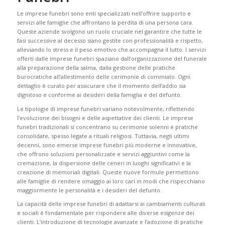
Le imprese funebri sono enti specializzati nell’offrire supporto e
servizi alle famiglie che affrontano la perdita di una persona cara.
Queste aziende svolgono un ruolo cruciale nel garantire che tutte le
fasi successive al decesso siano gestite con professionalità e rispetto,
alleviando lo stress e il peso emotivo che accompagna il lutto. I servizi
offerti dalle imprese funebri spaziano dall’organizzazione del funerale
alla preparazione della salma, dalla gestione delle pratiche
burocratiche all’allestimento delle cerimonie di commiato. Ogni
dettaglio è curato per assicurare che il momento dell’addio sia
dignitoso e conforme ai desideri della famiglia e del defunto.
Le tipologie di imprese funebri variano notevolmente, riflettendo
l’evoluzione dei bisogni e delle aspettative dei clienti. Le imprese
funebri tradizionali si concentrano su cerimonie solenni e pratiche
consolidate, spesso legate a rituali religiosi. Tuttavia, negli ultimi
decenni, sono emerse imprese funebri più moderne e innovative,
che offrono soluzioni personalizzate e servizi aggiuntivi come la
cremazione, la dispersione delle ceneri in luoghi significativi e la
creazione di memoriali digitali. Queste nuove formule permettono
alle famiglie di rendere omaggio ai loro cari in modi che rispecchiano
maggiormente le personalità e i desideri del defunto.
La capacità delle imprese funebri di adattarsi ai cambiamenti culturali
e sociali è fondamentale per rispondere alle diverse esigenze dei
clienti. L’introduzione di tecnologie avanzate e l’adozione di pratiche