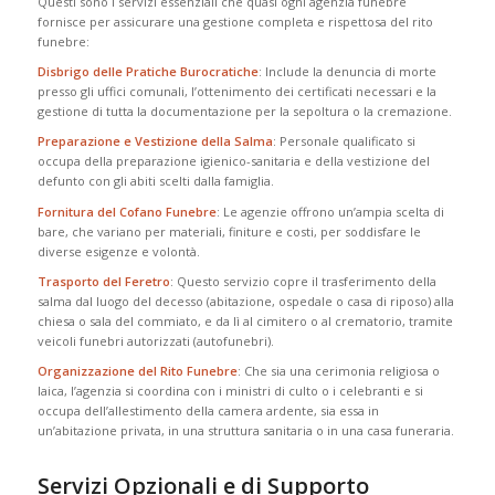
Questi sono i servizi essenziali che quasi ogni agenzia funebre
fornisce per assicurare una gestione completa e rispettosa del rito
funebre:
Disbrigo delle Pratiche Burocratiche
: Include la denuncia di morte
presso gli uffici comunali, l’ottenimento dei certificati necessari e la
gestione di tutta la documentazione per la sepoltura o la cremazione.
Preparazione e Vestizione della Salma
: Personale qualificato si
occupa della preparazione igienico-sanitaria e della vestizione del
defunto con gli abiti scelti dalla famiglia.
Fornitura del Cofano Funebre
: Le agenzie offrono un’ampia scelta di
bare, che variano per materiali, finiture e costi, per soddisfare le
diverse esigenze e volontà.
Trasporto del Feretro
: Questo servizio copre il trasferimento della
salma dal luogo del decesso (abitazione, ospedale o casa di riposo) alla
chiesa o sala del commiato, e da lì al cimitero o al crematorio, tramite
veicoli funebri autorizzati (autofunebri).
Organizzazione del Rito Funebre
: Che sia una cerimonia religiosa o
laica, l’agenzia si coordina con i ministri di culto o i celebranti e si
occupa dell’allestimento della camera ardente, sia essa in
un’abitazione privata, in una struttura sanitaria o in una casa funeraria.
Servizi Opzionali e di Supporto