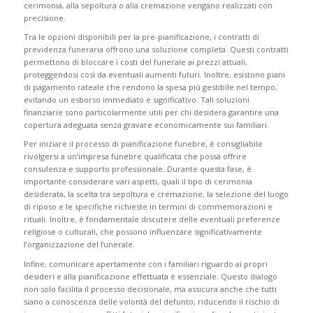
cerimonia, alla sepoltura o alla cremazione vengano realizzati con
precisione.
Tra le opzioni disponibili per la pre-pianificazione, i contratti di
previdenza funeraria offrono una soluzione completa. Questi contratti
permettono di bloccare i costi del funerale ai prezzi attuali,
proteggendosi così da eventuali aumenti futuri. Inoltre, esistono piani
di pagamento rateale che rendono la spesa più gestibile nel tempo,
evitando un esborso immediato e significativo. Tali soluzioni
finanziarie sono particolarmente utili per chi desidera garantire una
copertura adeguata senza gravare economicamente sui familiari.
Per iniziare il processo di pianificazione funebre, è consigliabile
rivolgersi a un’impresa funebre qualificata che possa offrire
consulenza e supporto professionale. Durante questa fase, è
importante considerare vari aspetti, quali il tipo di cerimonia
desiderata, la scelta tra sepoltura e cremazione, la selezione del luogo
di riposo e le specifiche richieste in termini di commemorazioni e
rituali. Inoltre, è fondamentale discutere delle eventuali preferenze
religiose o culturali, che possono influenzare significativamente
l’organizzazione del funerale.
Infine, comunicare apertamente con i familiari riguardo ai propri
desideri e alla pianificazione effettuata è essenziale. Questo dialogo
non solo facilita il processo decisionale, ma assicura anche che tutti
siano a conoscenza delle volontà del defunto, riducendo il rischio di