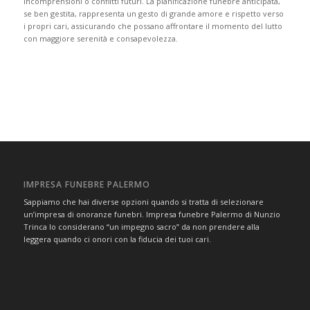
incomprensioni o conflitti futuri. La pianificazione funebre anticipata,
se ben gestita, rappresenta un gesto di grande amore e rispetto verso
i propri cari, assicurando che possano affrontare il momento del lutto
con maggiore serenità e consapevolezza.
IMPRESA FUNEBRE PALERMO
Sappiamo che hai diverse opzioni quando si tratta di selezionare
un’impresa di onoranze funebri. Impresa funebre Palermo di Nunzio
Trinca lo considerano “un impegno sacro” da non prendere alla
leggera quando ci onori con la fiducia dei tuoi cari.