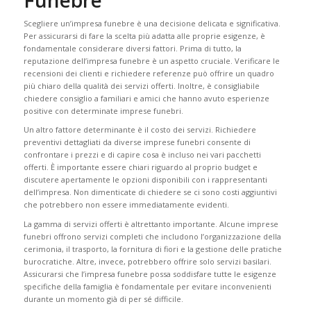
Funebre
Scegliere un’impresa funebre è una decisione delicata e significativa.
Per assicurarsi di fare la scelta più adatta alle proprie esigenze, è
fondamentale considerare diversi fattori. Prima di tutto, la
reputazione dell’impresa funebre è un aspetto cruciale. Verificare le
recensioni dei clienti e richiedere referenze può offrire un quadro
più chiaro della qualità dei servizi offerti. Inoltre, è consigliabile
chiedere consiglio a familiari e amici che hanno avuto esperienze
positive con determinate imprese funebri.
Un altro fattore determinante è il costo dei servizi. Richiedere
preventivi dettagliati da diverse imprese funebri consente di
confrontare i prezzi e di capire cosa è incluso nei vari pacchetti
offerti. È importante essere chiari riguardo al proprio budget e
discutere apertamente le opzioni disponibili con i rappresentanti
dell’impresa. Non dimenticate di chiedere se ci sono costi aggiuntivi
che potrebbero non essere immediatamente evidenti.
La gamma di servizi offerti è altrettanto importante. Alcune imprese
funebri offrono servizi completi che includono l’organizzazione della
cerimonia, il trasporto, la fornitura di fiori e la gestione delle pratiche
burocratiche. Altre, invece, potrebbero offrire solo servizi basilari.
Assicurarsi che l’impresa funebre possa soddisfare tutte le esigenze
specifiche della famiglia è fondamentale per evitare inconvenienti
durante un momento già di per sé difficile.