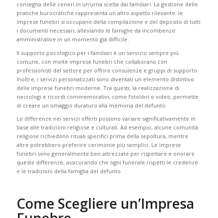
consegna delle ceneri in un’urna scelta dai familiari. La gestione delle
pratiche burocratiche rappresenta un altro aspetto rilevante: le
imprese funebri si occupano della compilazione e del deposito di tutti
i documenti necessari, alleviando le famiglie da incombenze
amministrative in un momento già difficile.
Il supporto psicologico per i familiari è un servizio sempre più
comune, con molte imprese funebri che collaborano con
professionisti del settore per offrire consulenze e gruppi di supporto.
Inoltre, i servizi personalizzati sono diventati un elemento distintivo
delle imprese funebri moderne. Tra questi, la realizzazione di
necrologi e ricordi commemorativi, come fotolibri o video, permette
di creare un omaggio duraturo alla memoria del defunto.
Le differenze nei servizi offerti possono variare significativamente in
base alle tradizioni religiose e culturali. Ad esempio, alcune comunità
religiose richiedono rituali specifici prima della sepoltura, mentre
altre potrebbero preferire cerimonie più semplici. Le imprese
funebri sono generalmente ben attrezzate per rispettare e onorare
queste differenze, assicurando che ogni funerale rispetti le credenze
e le tradizioni della famiglia del defunto.
Come Scegliere un’Impresa