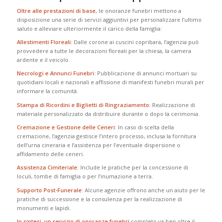
Oltre alle prestazioni di base
, le onoranze funebri mettono a
disposizione una serie di servizi aggiuntivi per personalizzare l’ultimo
saluto e alleviare ulteriormente il carico della famiglia:
Allestimenti Floreali
: Dalle corone ai cuscini copribara, l’agenzia può
provvedere a tutte le decorazioni floreali per la chiesa, la camera
ardente e il veicolo.
Necrologi e Annunci Funebri
: Pubblicazione di annunci mortuari su
quotidiani locali e nazionali e affissione di manifesti funebri murali per
informare la comunità.
Stampa di Ricordini e Biglietti di Ringraziamento
: Realizzazione di
materiale personalizzato da distribuire durante o dopo la cerimonia.
Cremazione e Gestione delle Ceneri
: In caso di scelta della
cremazione, l’agenzia gestisce l’intero processo, inclusa la fornitura
dell’urna cineraria e l’assistenza per l’eventuale dispersione o
affidamento delle ceneri.
Assistenza Cimiteriale
: Include le pratiche per la concessione di
loculi, tombe di famiglia o per l’inumazione a terra.
Supporto Post-Funerale
: Alcune agenzie offrono anche un aiuto per le
pratiche di successione e la consulenza per la realizzazione di
monumenti e lapidi.
In sintesi, un servizio di onoranze funebri
completo va ben oltre il