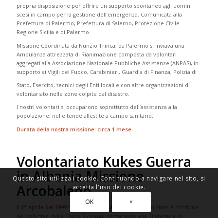
propria disposizione per offrire un supporto spontaneo agli uomini
scesi in campo per la gestione dell’emergenza. Comunicata alla
Prefettura di Palermo, Prefettura di Salerno, Protezione Civile
Regione Sicilia e di Palermo.
Missione Coordinata da Nunzio Trinca, da Palermo si inviava una
Ambulanza attrezzata di Rianimazione composta da volontari
aggregati alla Associazione Nazionale Pubbliche Assistenze (ANPAS), in
supporto ai Vigili del Fuoco, Carabinieri, Guardia di Finanza, Polizia di
Stato, Esercito, tecnici degli Enti locali e con altre organizzazioni di
volontariato nelle zone colpite dal disastro.
I nostri volontari si occuparono soprattutto dell’assistenza alla
popolazione, nelle tende allestite a campo sanitario.
Durata della nostra missione: circa 1 mese.
Volontariato Kukes Guerra
in Albania Missione
Questo sito utilizza i cookie. Continuando a navigare nel sito, si
Arcobaleno
accetta l'uso dei cookie.
OK
×
Il 1° aprile del 1999 “Arcobaleno” Kukes in Albania
iniziata la missione
dei volontari della Croce Siciliana, comunicata alla Prefettura di