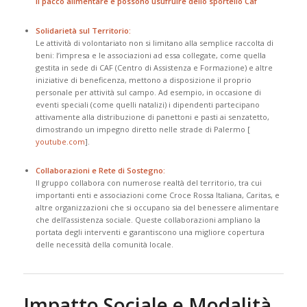
il pacco alimentare e possono usufruire dello sportello Caf
Solidarietà sul Territorio:
Le attività di volontariato non si limitano alla semplice raccolta di
beni: l’impresa e le associazioni ad essa collegate, come quella
gestita in sede di CAF (Centro di Assistenza e Formazione) e altre
iniziative di beneficenza, mettono a disposizione il proprio
personale per attività sul campo. Ad esempio, in occasione di
eventi speciali (come quelli natalizi) i dipendenti partecipano
attivamente alla distribuzione di panettoni e pasti ai senzatetto,
dimostrando un impegno diretto nelle strade di Palermo [​
youtube.com
].
Collaborazioni e Rete di Sostegno:
Il gruppo collabora con numerose realtà del territorio, tra cui
importanti enti e associazioni come Croce Rossa Italiana, Caritas, e
altre organizzazioni che si occupano sia del benessere alimentare
che dell’assistenza sociale. Queste collaborazioni ampliano la
portata degli interventi e garantiscono una migliore copertura
delle necessità della comunità locale.
Impatto Sociale e Modalità