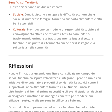
Benefici sul Territorio
Queste azioni hanno un duplice impatto:
Sociale
: Contribuiscono a mitigare le difficoltà economiche e
sociali di numerose famiglie, fornendo supporto alimentare e altri
beni essenziali.
Culturale
: Promuovono un modello di responsabilità sociale e di
coinvolgimento attivo che rafforza il tessuto comunitario,
trasformando un’impresa tradizionalmente legata al settore
funebre in un punto di riferimento anche per il sostegno e la
solidarietà nella comunità.
Riflessioni
Nunzio Trinca, pur essendo una figura consolidata nel campo dei
servizi funebri, ha saputo valorizzare e integrare il proprio ruolo con
iniziative di volontariato e progetti di solidarietà. Le attività come il
supporto al Banco Alimentare tramite il CAF Nunzio Trinca, la
distribuzione di beni di prima necessità e gli eventi stagionali dedicati
ai bisognosi dimostrano un impegno concreto per rendere più
efficace il sostegno alle persone in difficoltà a Palermo.
Questo duplice impegno, sia nel settore funebre che nel sociale,
testimonia una visione a 360 gradi della responsabilità d’impresa e del