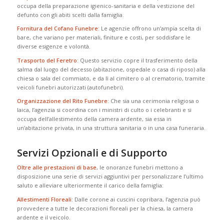
occupa della preparazione igienico-sanitaria e della vestizione del
defunto con gli abiti scelti dalla famiglia.
Fornitura del Cofano Funebre
: Le agenzie offrono un’ampia scelta di
bare, che variano per materiali, finiture e costi, per soddisfare le
diverse esigenze e volontà.
Trasporto del Feretro
: Questo servizio copre il trasferimento della
salma dal luogo del decesso (abitazione, ospedale o casa di riposo) alla
chiesa o sala del commiato, e da lì al cimitero o al crematorio, tramite
veicoli funebri autorizzati (autofunebri).
Organizzazione del Rito Funebre
: Che sia una cerimonia religiosa o
laica, l’agenzia si coordina con i ministri di culto o i celebranti e si
occupa dell’allestimento della camera ardente, sia essa in
un’abitazione privata, in una struttura sanitaria o in una casa funeraria.
Servizi Opzionali e di Supporto
Oltre alle prestazioni di base
, le onoranze funebri mettono a
disposizione una serie di servizi aggiuntivi per personalizzare l’ultimo
saluto e alleviare ulteriormente il carico della famiglia:
Allestimenti Floreali
: Dalle corone ai cuscini copribara, l’agenzia può
provvedere a tutte le decorazioni floreali per la chiesa, la camera
ardente e il veicolo.