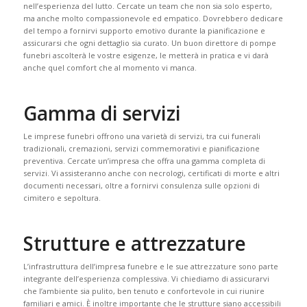
nell’esperienza del lutto. Cercate un team che non sia solo esperto,
ma anche molto compassionevole ed empatico. Dovrebbero dedicare
del tempo a fornirvi supporto emotivo durante la pianificazione e
assicurarsi che ogni dettaglio sia curato. Un buon direttore di pompe
funebri ascolterà le vostre esigenze, le metterà in pratica e vi darà
anche quel comfort che al momento vi manca.
Gamma di servizi
Le imprese funebri offrono una varietà di servizi, tra cui funerali
tradizionali, cremazioni, servizi commemorativi e pianificazione
preventiva. Cercate un’impresa che offra una gamma completa di
servizi. Vi assisteranno anche con necrologi, certificati di morte e altri
documenti necessari, oltre a fornirvi consulenza sulle opzioni di
cimitero e sepoltura.
Strutture e attrezzature
L’infrastruttura dell’impresa funebre e le sue attrezzature sono parte
integrante dell’esperienza complessiva. Vi chiediamo di assicurarvi
che l’ambiente sia pulito, ben tenuto e confortevole in cui riunire
familiari e amici. È inoltre importante che le strutture siano accessibili