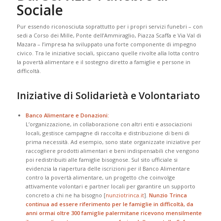
Sociale
Pur essendo riconosciuta soprattutto per i propri servizi funebri – con
sedi a Corso dei Mille, Ponte dell’Ammiraglio, Piazza Scaffa e Via Val di
Mazara – l’impresa ha sviluppato una forte componente di impegno
civico. Tra le iniziative sociali, spiccano quelle rivolte alla lotta contro
la povertà alimentare e il sostegno diretto a famiglie e persone in
difficoltà.
Iniziative di Solidarietà e Volontariato
Banco Alimentare e Donazioni:
L’organizzazione, in collaborazione con altri enti e associazioni
locali, gestisce campagne di raccolta e distribuzione di beni di
prima necessità. Ad esempio, sono state organizzate iniziative per
raccogliere prodotti alimentari e beni indispensabili che vengono
poi redistribuiti alle famiglie bisognose. Sul sito ufficiale si
evidenzia la riapertura delle iscrizioni per il Banco Alimentare
contro la povertà alimentare, un progetto che coinvolge
attivamente volontari e partner locali per garantire un supporto
concreto a chi ne ha bisogno [​
nunziotrinca.it
].
Nunzio Trinca
continua ad essere riferimento per le famiglie in difficoltà, da
anni ormai oltre 300 famiglie palermitane ricevono mensilmente