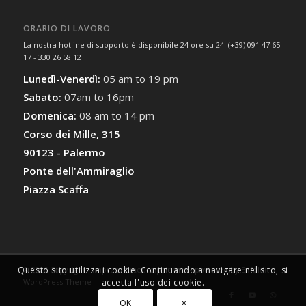
ORARIO DI LAVORO
La nostra hotline di supporto è disponibile 24 ore su 24: (+39) 091 47 65
17 - 330 26 58 12
Lunedì-Venerdì:
05 am to 19 pm
Sabato:
07am to 16pm
Domenica:
08 am to 14 pm
Corso dei Mille, 315
90123 - Palermo
Ponte dell'Ammiraglio
Piazza Scaffa
Questo sito utilizza i cookie. Continuando a navigare nel sito, si
© 2026 Copyright - impresa funebre palermo -
powered by Enfold
accetta l'uso dei cookie.
WordPress Theme
OK
×