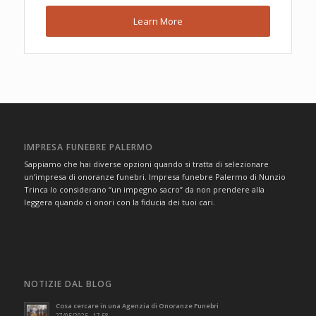
Learn More
IMPRESA FUNEBRE PALERMO
Sappiamo che hai diverse opzioni quando si tratta di selezionare
un’impresa di onoranze funebri. Impresa funebre Palermo di Nunzio
Trinca lo considerano “un impegno sacro” da non prendere alla
leggera quando ci onori con la fiducia dei tuoi cari.
NOTIZIE DAL BLOG
Cosa cercare in una Agenzia di Onoranze Funebri