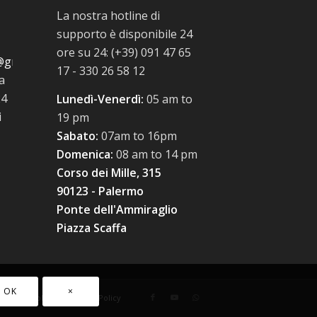
La nostra hotline di
supporto è disponibile 24
ore su 24: (+39) 091 47 65
@gmail.com
17 - 330 26 58 12
a
24
Lunedì-Venerdì:
05 am to
i
19 pm
Sabato:
07am to 16pm
Domenica:
08 am to 14 pm
Corso dei Mille, 315
90123 - Palermo
Ponte dell'Ammiraglio
Piazza Scaffa
OK
×
cookie policy
Privacy Policy