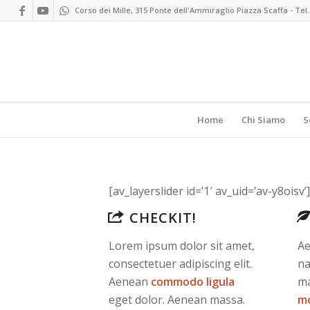
Corso dei Mille, 315 Ponte dell'Ammiraglio Piazza Scaffa - Tel.
Home
Chi Siamo
S
[av_layerslider id=’1′ av_uid=’av-y8oisv’]
CHECKIT!
Lorem ipsum dolor sit amet,
Ae
consectetuer adipiscing elit.
na
Aenean
commodo ligula
ma
eget dolor. Aenean massa.
m