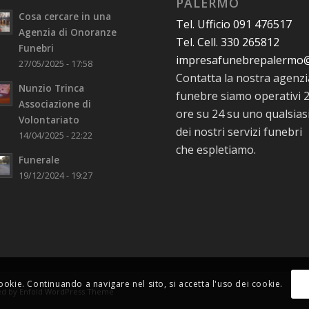
PALERMO
Cosa cercare in una
Tel. Ufficio 091 476517
Agenzia di Onoranze
Tel. Cell. 330 265812
Funebri
impresafunebrepalermo
27/05/2025 - 17:58
Contatta la nostra agenzi
Nunzio Trinca
funebre siamo operativi 
Associazione di
ore su 24 su uno qualsias
Volontariato
dei nostri servizi funebri
14/04/2025 - 22:22
che espletiamo.
Funerale
19/12/2024 - 19:27
cookie. Continuando a navigare nel sito, si accetta l'uso dei cookie.
d by Enfold WordPress Theme