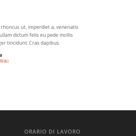
 rhoncus ut, imperdiet a, venenatis
Nullam dictum felis eu pede mollis
er tincidunt. Cras dapibus.
a
Wiki
ORARIO DI LAVORO