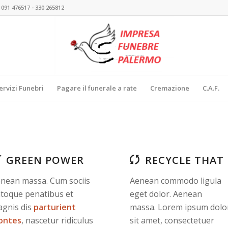
 091 476517 - 330 265812
ervizi Funebri
Pagare il funerale a rate
Cremazione
C.A.F.
GREEN POWER
RECYCLE THAT
nean massa. Cum sociis
Aenean commodo ligula
toque penatibus et
eget dolor. Aenean
gnis dis
parturient
massa. Lorem ipsum dolo
ontes
, nascetur ridiculus
sit amet, consectetuer