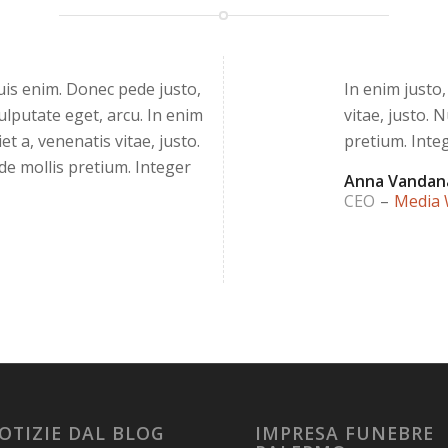
is enim. Donec pede justo,
In enim justo,
 vulputate eget, arcu. In enim
vitae, justo. 
et a, venenatis vitae, justo.
pretium. Integ
de mollis pretium. Integer
Anna Vandan
CEO
–
Media 
OTIZIE DAL BLOG
IMPRESA FUNEBRE