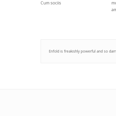
Cum sociis
mu
a
Enfold is freakishly powerful and so dam