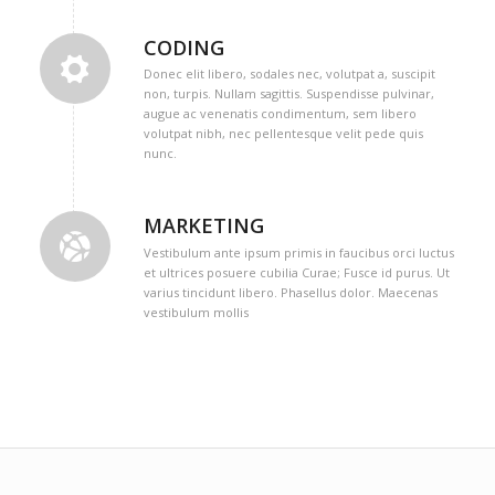
CODING
Donec elit libero, sodales nec, volutpat a, suscipit
non, turpis. Nullam sagittis. Suspendisse pulvinar,
augue ac venenatis condimentum, sem libero
volutpat nibh, nec pellentesque velit pede quis
nunc.
MARKETING
Vestibulum ante ipsum primis in faucibus orci luctus
et ultrices posuere cubilia Curae; Fusce id purus. Ut
varius tincidunt libero. Phasellus dolor. Maecenas
vestibulum mollis