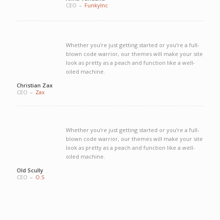
CEO
–
FunkyInc
Whether you’re just getting started or you’re a full-
blown code warrior, our themes will make your site
look as pretty as a peach and function like a well-
oiled machine.
Christian Zax
CEO
–
Zax
Whether you’re just getting started or you’re a full-
blown code warrior, our themes will make your site
look as pretty as a peach and function like a well-
oiled machine.
Old Scully
CEO
–
O.S