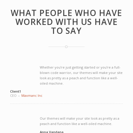
WHAT PEOPLE WHO HAVE
WORKED WITH US HAVE
TO SAY
Whether you’re just getting started or you’re a full-
blown code warrior, our themes will make your site
look as pretty as a peach and function like a well-
oiled machine.
Client1
CEO
–
Maxmanc Inc
Our themes will make your site look as pretty as a
peach and function like a well-oiled machine.
Anna Vandana