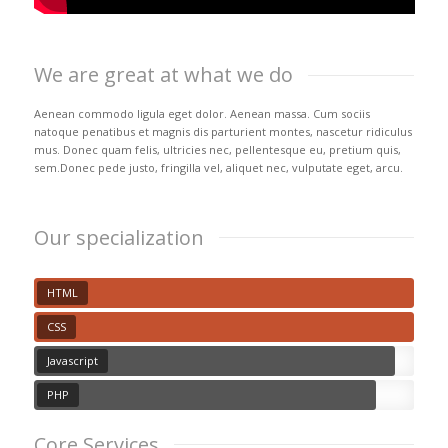
We are great at what we do
Aenean commodo ligula eget dolor. Aenean massa. Cum sociis
natoque penatibus et magnis dis parturient montes, nascetur ridiculus
mus. Donec quam felis, ultricies nec, pellentesque eu, pretium quis,
sem.Donec pede justo, fringilla vel, aliquet nec, vulputate eget, arcu.
Our specialization
HTML
CSS
Javascript
PHP
Core Services