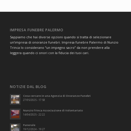
IMPRESA FUNEBRE PALERMO
Sappiamo che hai diverse opzioni quando si tratta di selezionare
un’impresa di onoranze funebri. Impresa funebre Palermo di Nunzio
Trinca lo considerano “un impegno sacro” da non prendere alla
leggera quando ci onori con la fiducia dei tuoi cari.
NOTIZIE DAL BLOG
Cosa cercare in una Agenzia di Onoranze Funebri
27/05/2025 - 17:58
Nunzio Trinca Associazione di Volontariato
14/04/2025 - 22:22
Funerale
19/12/2024 - 19:27