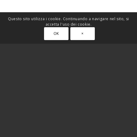
Questo sito utilizza i cookie. Continuando a navigare nel sito, si
accetta l'uso dei cookie.
OK
×
FREE SUPPORT
Aenean commodo ligula eget dolor. Lorem
ipsum
dolor sit amet,
consectetuer adipiscing elit. Cum sociis natoque
Aenean massa.
MOBILE READY
Cum sociis
natoque
. Aenean commodo ligula eget dolor. Aenean