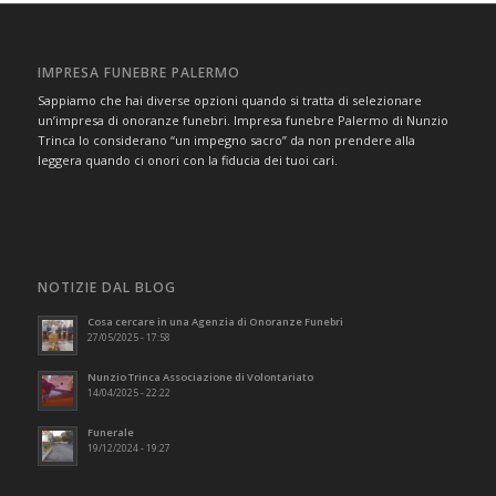
IMPRESA FUNEBRE PALERMO
Sappiamo che hai diverse opzioni quando si tratta di selezionare
un’impresa di onoranze funebri. Impresa funebre Palermo di Nunzio
Trinca lo considerano “un impegno sacro” da non prendere alla
leggera quando ci onori con la fiducia dei tuoi cari.
NOTIZIE DAL BLOG
Cosa cercare in una Agenzia di Onoranze Funebri
27/05/2025 - 17:58
Nunzio Trinca Associazione di Volontariato
14/04/2025 - 22:22
Funerale
19/12/2024 - 19:27