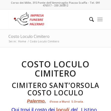
Corso dei Mille, 315 Ponte dell'Ammiraglio Piazza Scaffa - Tel. 091
476517 - 330 265812
Costo Loculo Cimitero
Sei in:
Home
/
Costo Loculo Cimitero
COSTO LOCULO
CIMITERO
CIMITERO SANT’ORSOLA
COSTO LOCULO
Palermo.
(Fosso a Muro) S.Orsola.
Li
stino
Qui trovi il costo dei
l
oculi
del