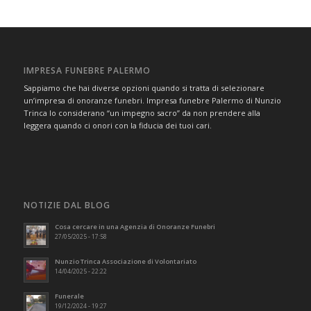
IMPRESA FUNEBRE PALERMO
Sappiamo che hai diverse opzioni quando si tratta di selezionare
un’impresa di onoranze funebri. Impresa funebre Palermo di Nunzio
Trinca lo considerano “un impegno sacro” da non prendere alla
leggera quando ci onori con la fiducia dei tuoi cari.
NOTIZIE DAL BLOG
Cosa cercare in una Agenzia di Onoranze Funebri
27/05/2025 - 17:58
Nunzio Trinca Associazione di Volontariato
14/04/2025 - 22:22
Funerale
19/12/2024 - 19:27