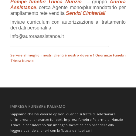
Pompe funebri
Trinca Nunzio
– gruppo
Aurora
Assistance
.
cerca Agente mono/plurimandatario per
ampliamento rete vendita
Servizi Cimiteriali
.
Inviare curriculum con autorizzazione al trattamento
dei dati personali a:
info@auroraassistance.it
————————————————————-
Servire al meglio i nostri clienti è nostro dovere ! Onoranze Funebri
Trinca Nunzio
IMPRESA FUNEBRE PALERMO
Sappiamo che hai diverse opzioni quando si tratta di selezionare
un’impresa di onoranze funebri. Impresa funebre Palermo di Nunzio
Trinca lo considerano “un impegno sacro” da non prendere alla
leggera quando ci onori con la fiducia dei tuoi cari.