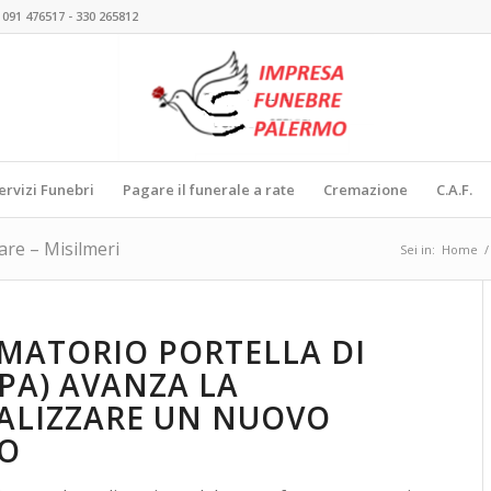
 091 476517 - 330 265812
ervizi Funebri
Pagare il funerale a rate
Cremazione
C.A.F.
re – Misilmeri
Sei in:
Home
/
MATORIO PORTELLA DI
(PA) AVANZA LA
ALIZZARE UN NUOVO
O