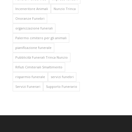
Inceneritore Animali
Nunzio Trinca
Onoranze Funebri
organizzazione funerali
Palermo cimitero per gli animali
pianificazione funerale
Pubblicità Funerali Trinca Nunzio
Rifiuti Cimiteriali Smaltimento
risparmio funerale
servizi funebri
Servizi Funerari
Supporto Funerario