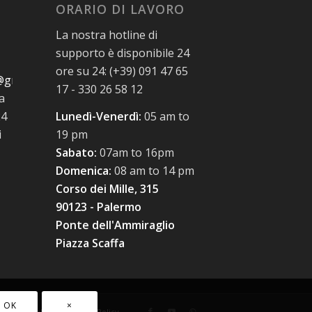
ORARIO DI LAVORO
La nostra hotline di
supporto è disponibile 24
ore su 24: (+39) 091 47 65
@gmail.com
17 - 330 26 58 12
a
24
Lunedì-Venerdì:
05 am to
i
19 pm
Sabato:
07am to 16pm
Domenica:
08 am to 14 pm
Corso dei Mille, 315
90123 - Palermo
Ponte dell'Ammiraglio
Piazza Scaffa
OK
×
cookie policy
Privacy Policy