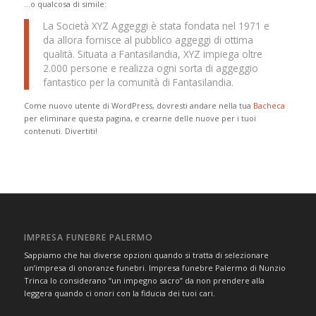
…o qualcosa di simile:
La Società XYZ Aggeggi è stata fondata nel 1971 e
da allora fornisce al pubblico aggeggi di ottima
qualità. Situata a Fantasilandia, XYZ impiega oltre
2.000 persone e realizza ogni sorta di aggeggio
fantastico per la comunità di Fantasilandia.
Come nuovo utente di WordPress, dovresti andare nella tua
Bacheca
per eliminare questa pagina, e crearne delle nuove per i tuoi
contenuti. Divertiti!
IMPRESA FUNEBRE PALERMO
Sappiamo che hai diverse opzioni quando si tratta di selezionare
un’impresa di onoranze funebri. Impresa funebre Palermo di Nunzio
Trinca lo considerano “un impegno sacro” da non prendere alla
leggera quando ci onori con la fiducia dei tuoi cari.