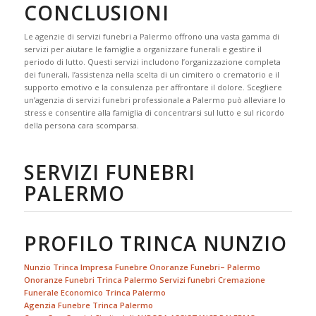
CONCLUSIONI
Le agenzie di servizi funebri a Palermo offrono una vasta gamma di
servizi per aiutare le famiglie a organizzare funerali e gestire il
periodo di lutto. Questi servizi includono l’organizzazione completa
dei funerali, l’assistenza nella scelta di un cimitero o crematorio e il
supporto emotivo e la consulenza per affrontare il dolore. Scegliere
un’agenzia di servizi funebri professionale a Palermo può alleviare lo
stress e consentire alla famiglia di concentrarsi sul lutto e sul ricordo
della persona cara scomparsa.
SERVIZI FUNEBRI
PALERMO
PROFILO TRINCA NUNZIO
Nunzio Trinca Impresa Funebre Onoranze Funebri– Palermo
Onoranze Funebri Trinca Palermo Servizi funebri Cremazione
Funerale Economico Trinca Palermo
Agenzia Funebre Trinca Palermo