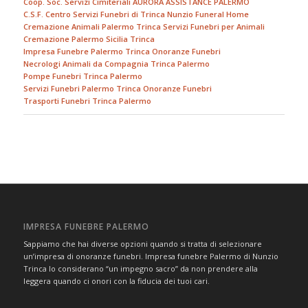
Coop. Soc. Servizi Cimiteriali AURORA ASSISTANCE PALERMO
C.S.F. Centro Servizi Funebri di Trinca Nunzio Funeral Home
Cremazione Animali Palermo Trinca Servizi Funebri per Animali
Cremazione Palermo Sicilia Trinca
Impresa Funebre Palermo Trinca Onoranze Funebri
Necrologi Animali da Compagnia Trinca Palermo
Pompe Funebri Trinca Palermo
Servizi Funebri Palermo Trinca Onoranze Funebri
Trasporti Funebri Trinca Palermo
IMPRESA FUNEBRE PALERMO
Sappiamo che hai diverse opzioni quando si tratta di selezionare
un’impresa di onoranze funebri. Impresa funebre Palermo di Nunzio
Trinca lo considerano “un impegno sacro” da non prendere alla
leggera quando ci onori con la fiducia dei tuoi cari.