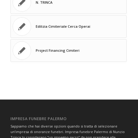
N. TRINCA
Edilizia Cimiteriale Cerca Operai
Project Financing Cimiteri
IMPRESA FUNEBRE PALERMO
Sappiamo che hai diverse opzioni quando si tratta di selezionare
un’impresa di onoranze funebri. Impresa funebre Palermo di Nunzio
Trinca lo considerano “un impegno sacro” da non prendere alla